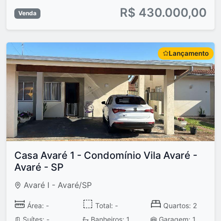
R$ 430.000,00
Venda
Lançamento
Casa Avaré 1 - Condomínio Vila Avaré -
Avaré - SP
Avaré I - Avaré/SP
Área: -
Total: -
Quartos: 2
Suítes: -
Banheiros: 1
Garagem: 1