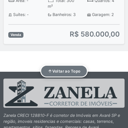
Área: -
Total: 300
Quartos: 4
m²
Suítes: -
Banheiros: 3
Garagem: 2
R$ 580.000,00
Venda
Voltar ao Topo
Zanela CRECI 128810-F é corretor de Imóveis em Avaré SP e
região, imoveis residencias e comerciais: casas, terrenos,
apartamentos, sítios, fazendas, Represa de Avaré