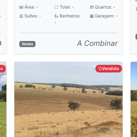
Área: -
Total: -
Quartos: -
-
Suítes: -
Banheiros:
Garagem: -
-
0
A Combinar
Venda
do
Vendido