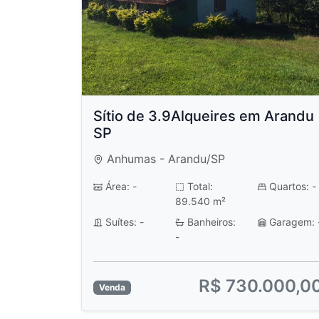
Sítio de 3.9Alqueires em Arandu
SP
Anhumas - Arandu/SP
Área: -
Total:
Quartos: -
89.540 m²
Suítes: -
Banheiros:
Garagem: 
-
R$ 730.000,0
Venda