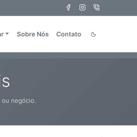
ar
Sobre Nós
Contato
is
r ou negócio.