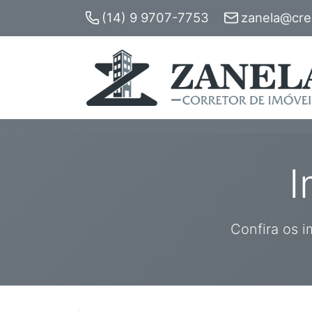
(14) 9 9707-7753
zanela@crec
I
Confira os i