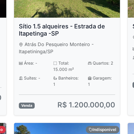
Sítio 1.5 alqueires - Estrada de
Itapetinga -SP
Atrás Do Pesqueiro Monteiro -
Itapetininga/SP
Área: -
Total:
Quartos: 2
15.000 m²
Suítes: -
Banheiros:
Garagem:
1
1
0
R$ 1.200.000,00
Venda
do
Indisponivel