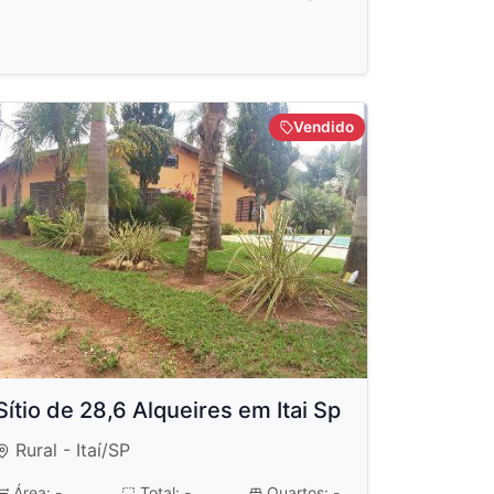
Vendido
Sítio de 28,6 Alqueires em Itai Sp
Rural - Itaí/SP
Área: -
Total: -
Quartos: -