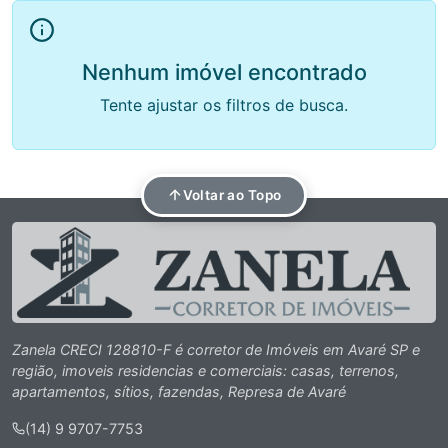
Nenhum imóvel encontrado
Tente ajustar os filtros de busca.
Voltar ao Topo
Zanela CRECI 128810-F é corretor de Imóveis em Avaré SP e
região, imoveis residencias e comerciais: casas, terrenos,
apartamentos, sítios, fazendas, Represa de Avaré
(14) 9 9707-7753