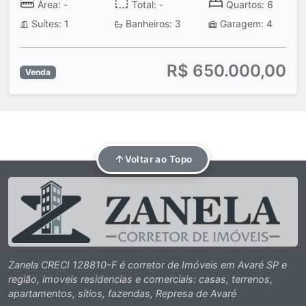
Área: -
Total: -
Quartos: 6
Suítes: 1
Banheiros: 3
Garagem: 4
R$ 650.000,00
Venda
Voltar ao Topo
Zanela CRECI 128810-F é corretor de Imóveis em Avaré SP e
região, imoveis residencias e comerciais: casas, terrenos,
apartamentos, sítios, fazendas, Represa de Avaré