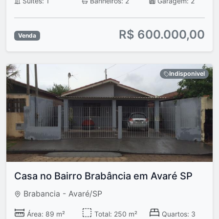
Suítes: 1
Banheiros: 2
Garagem: 2
R$ 600.000,00
Venda
Indisponivel
Casa no Bairro Brabância em Avaré SP
Brabancia - Avaré/SP
Área: 89 m²
Total: 250 m²
Quartos: 3