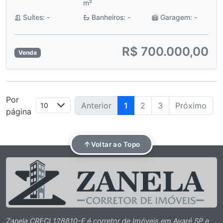
m²
Suítes: -
Banheiros: -
Garagem: -
R$ 700.000,00
Venda
Por
Anterior
1
2
3
Próximo
página
Voltar ao Topo
Zanela CRECI 128810-F é corretor de Imóveis em Avaré SP e