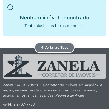
Nenhum imóvel encontrado
Tente ajustar os filtros de busca.
Voltar ao Topo
Zanela CRECI 128810-F é corretor de Imóveis em Avaré SP e
região, imoveis residencias e comerciais: casas, terrenos,
apartamentos, sítios, fazendas, Represa de Avaré
(14) 9 9707-7753