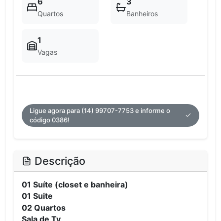
6
3
Quartos
Banheiros
1
Vagas
Ligue agora para (14) 99707-7753 e informe o
código 0386!
Descrição
01 Suíte (closet e banheira)
01 Suite
02 Quartos
Sala de Tv