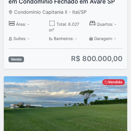
em Condomínio Fechado em Avaré SP
Condomínio Capitania Ii - Itaí/SP
Área: -
Total: 6.027
Quartos: -
m²
Suítes: -
Banheiros: -
Garagem: -
R$ 800.000,00
Venda
Vendido