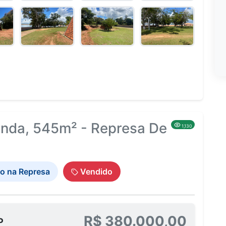
enda, 545m² - Represa De
1,130
o na Represa
Vendido
R$ 380.000,00
P