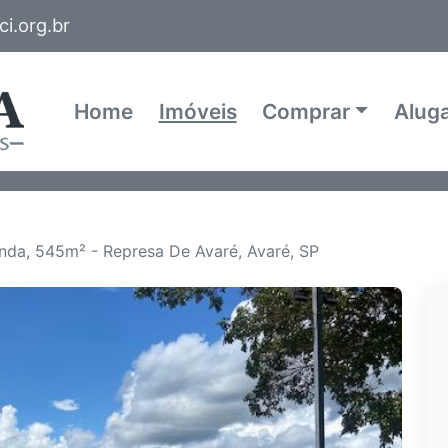
i.org.br
Home
Imóveis
Comprar
Alug
nda, 545m² - Represa De Avaré, Avaré, SP