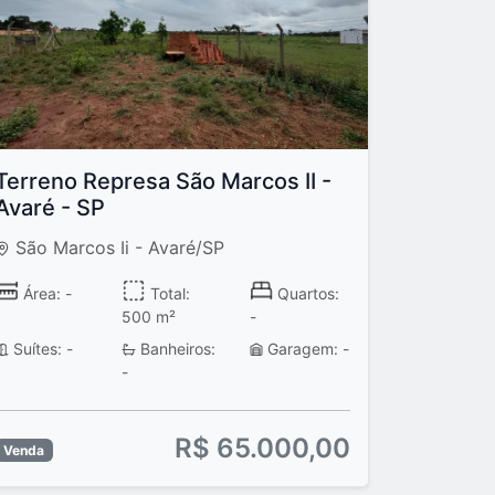
Terreno Represa São Marcos II -
Avaré - SP
São Marcos Ii - Avaré/SP
Área: -
Total:
Quartos:
500 m²
-
Suítes: -
Banheiros:
Garagem: -
-
R$ 65.000,00
Venda