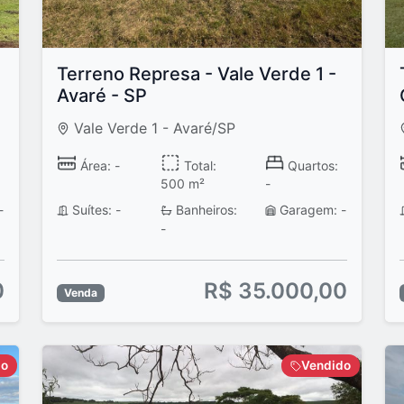
Terreno Represa - Vale Verde 1 -
Avaré - SP
Vale Verde 1 - Avaré/SP
Área: -
Total:
Quartos:
500 m²
-
-
Suítes: -
Banheiros:
Garagem: -
-
0
R$ 35.000,00
Venda
do
Vendido