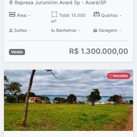
Represa Jurumirim Avaré Sp - Avaré/SP
Área: -
Total: 15.000
Quartos: -
m²
Suítes: -
Banheiros: -
Garagem: -
R$ 1.300.000,00
Venda
Vendido