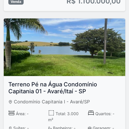
R$ 1.100.000,00
Venda
Terreno Pé na Água Condomínio
Capitania 01 - Avaré/Itaí - SP
Condomínio Capitania I - Avaré/SP
Área: -
Total: 3.000
Quartos: -
m²
Suítes: -
Banheiros: -
Garagem: -