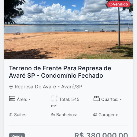
Vendido
Terreno de Frente Para Represa de
Avaré SP - Condomínio Fechado
Represa De Avaré - Avaré/SP
Área: -
Total: 545
Quartos: -
m²
Suítes: -
Banheiros: -
Garagem: -
R$ 380.000,00
Venda