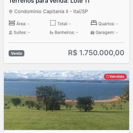
Terrenos para venda: Lote 11
Condomínio Capitania Ii - Itaí/SP
Área: -
Total: -
Quartos: -
Suítes: -
Banheiros: -
Garagem: -
R$ 1.750.000,00
Venda
Vendido