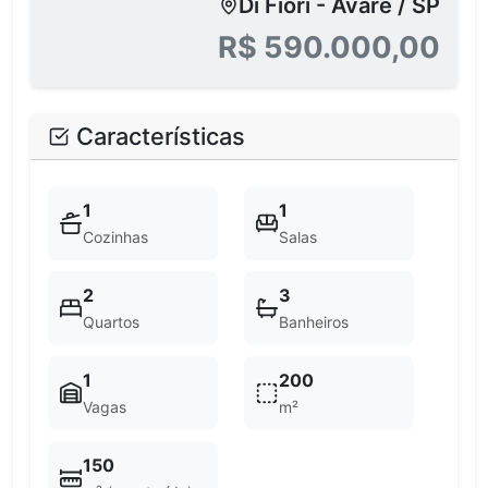
Di Fiori - Avaré / SP
R$ 590.000,00
Características
1
1
Cozinhas
Salas
2
3
Quartos
Banheiros
1
200
Vagas
m²
150