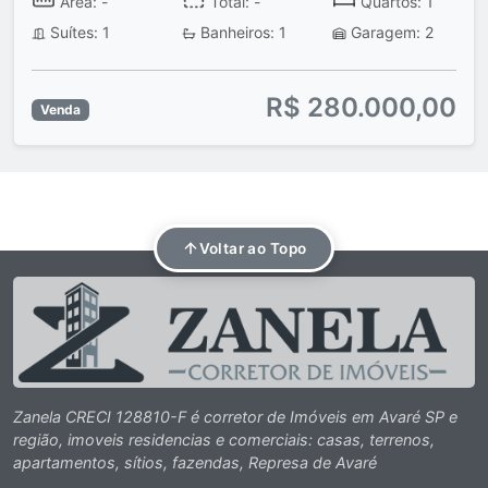
Área: -
Total: -
Quartos: 1
Suítes: 1
Banheiros: 1
Garagem: 2
R$ 280.000,00
Venda
Voltar ao Topo
Zanela CRECI 128810-F é corretor de Imóveis em Avaré SP e
região, imoveis residencias e comerciais: casas, terrenos,
apartamentos, sítios, fazendas, Represa de Avaré