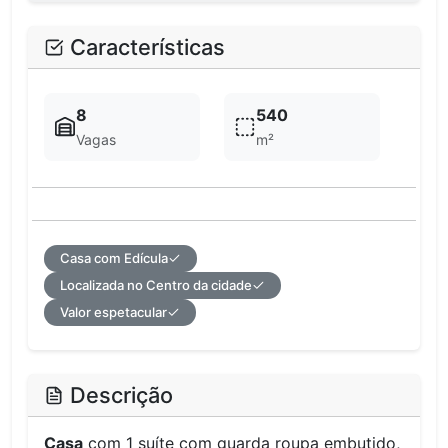
Características
8
540
Vagas
m²
Casa com Edícula
Localizada no Centro da cidade
Valor espetacular
Descrição
Casa
com 1 suíte com guarda roupa embutido,