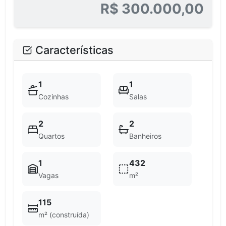
R$ 300.000,00
Características
1
1
Cozinhas
Salas
2
2
Quartos
Banheiros
1
432
Vagas
m²
115
m² (construída)