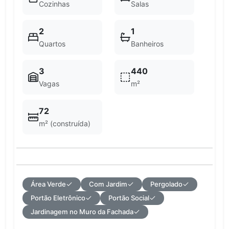
Cozinhas
Salas
2
1
Quartos
Banheiros
3
440
Vagas
m²
72
m² (construída)
Área Verde
Com Jardim
Pergolado
Portão Eletrônico
Portão Social
Jardinagem no Muro da Fachada