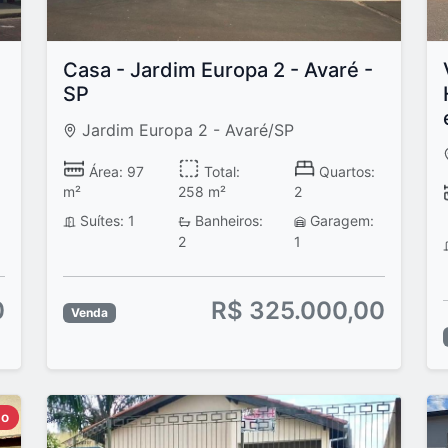
Casa - Jardim Europa 2 - Avaré -
SP
Jardim Europa 2 - Avaré/SP
Área: 97
Total:
Quartos:
m²
258 m²
2
Suítes: 1
Banheiros:
Garagem:
2
1
0
R$ 325.000,00
Venda
do