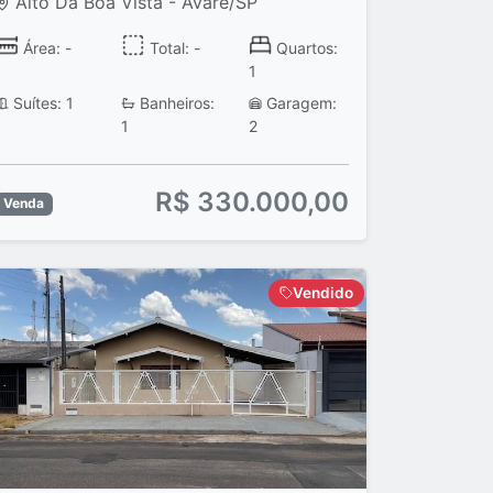
Alto Da Boa Vista - Avaré/SP
Área: -
Total: -
Quartos:
1
Suítes: 1
Banheiros:
Garagem:
1
2
R$ 330.000,00
Venda
Vendido