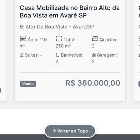
Casa Mobilizada no Bairro Alto da
Boa Vista em Avaré SP
Alto Da Boa Vista - Avaré/SP
Área: 110
Total:
Quartos:
m²
250 m²
2
Suítes: -
Banheiros:
Garagem:
2
2
R$ 380.000,00
Venda
0
Voltar ao Topo