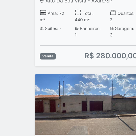
Alto Da Boa Vista - Avaré/SP
Área: 72
Total:
Quartos:
m²
440 m²
2
Suítes: -
Banheiros:
Garagem:
1
3
R$ 280.000,0
Venda