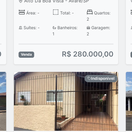
Alto Da Boa Vista - Avaré/SP
Área: -
Total: -
Quartos:
2
Suítes: -
Banheiros:
Garagem:
1
2
0
R$ 280.000,00
Venda
Indisponivel