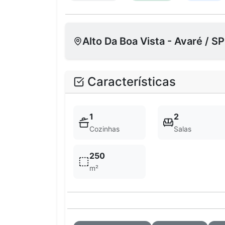
Alto Da Boa Vista - Avaré / SP
Características
1
2
Cozinhas
Salas
250
m²