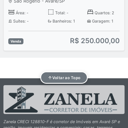
São Rogério - Avaré/SP
Área: -
Total: -
Quartos: 2
Suítes: -
Banheiros: 1
Garagem: 1
R$ 250.000,00
Venda
Voltar ao Topo
Zanela CRECI 128810-F é corretor de Imóveis em Avaré SP e
região, imoveis residencias e comerciais: casas, terrenos,