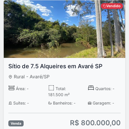
Vendido
Sítio de 7.5 Alqueires em Avaré SP
Rural - Avaré/SP
Área: -
Total:
Quartos: -
181.500 m²
Suítes: -
Banheiros: -
Garagem: -
R$ 800.000,00
Venda