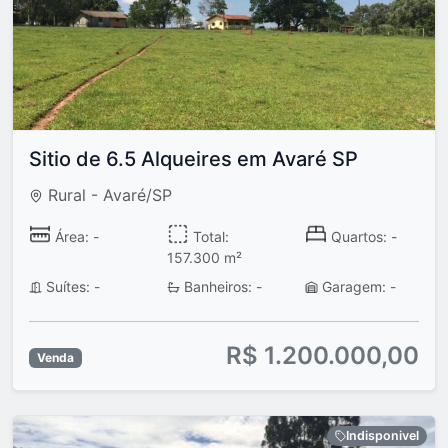
Sitio de 6.5 Alqueires em Avaré SP
Rural - Avaré/SP
Área: -
Total:
Quartos: -
157.300 m²
Suítes: -
Banheiros: -
Garagem: -
R$ 1.200.000,00
Venda
Indisponivel