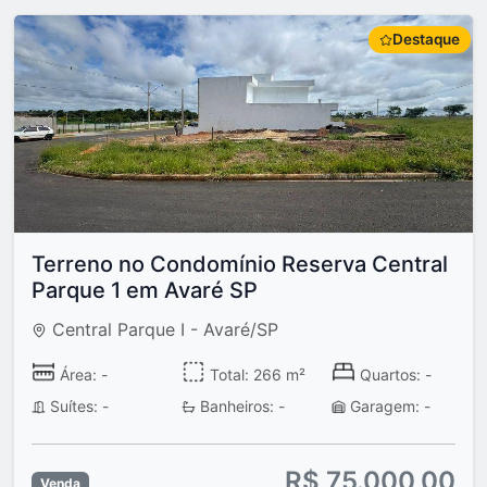
Destaque
Terreno no Condomínio Reserva Central
Parque 1 em Avaré SP
Central Parque I - Avaré/SP
Área: -
Total: 266 m²
Quartos: -
Suítes: -
Banheiros: -
Garagem: -
R$ 75.000,00
Venda