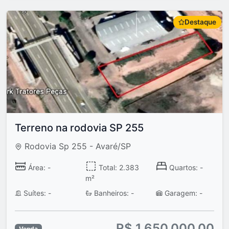
Destaque
Terreno na rodovia SP 255
Rodovia Sp 255 - Avaré/SP
Área: -
Total: 2.383
Quartos: -
m²
Suítes: -
Banheiros: -
Garagem: -
R$ 1.650.000,00
Venda