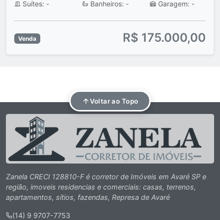
Suítes: -
Banheiros: -
Garagem: -
R$ 175.000,00
Venda
Voltar ao Topo
Zanela CRECI 128810-F é corretor de Imóveis em Avaré SP e
região, imoveis residencias e comerciais: casas, terrenos,
apartamentos, sítios, fazendas, Represa de Avaré
(14) 9 9707-7753