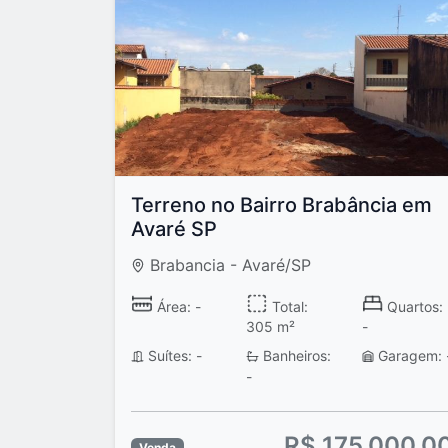
Terreno no Bairro Brabância em
Avaré SP
Brabancia - Avaré/SP
Área: -
Total:
Quartos:
305 m²
-
Suítes: -
Banheiros:
Garagem: 
-
R$ 175.000,0
Venda