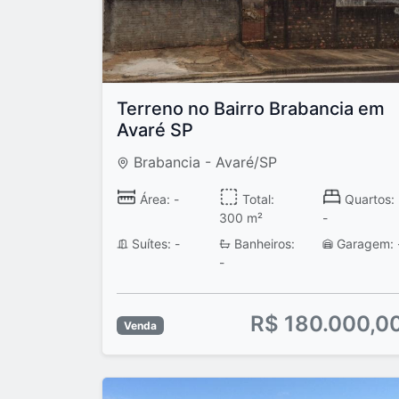
Terreno no Bairro Brabancia em
Avaré SP
Brabancia - Avaré/SP
Área: -
Total:
Quartos:
300 m²
-
Suítes: -
Banheiros:
Garagem: 
-
R$ 180.000,0
Venda