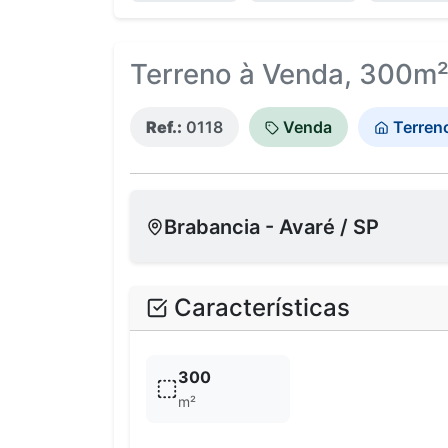
Terreno à Venda, 300m² 
Ref.:
0118
Venda
Terren
Brabancia - Avaré / SP
Características
300
m²