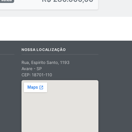
NOSSA LOCALIZAÇÃO
Rua, Espirito Santo, 1193
Avare - SP
CEP: 18701-110