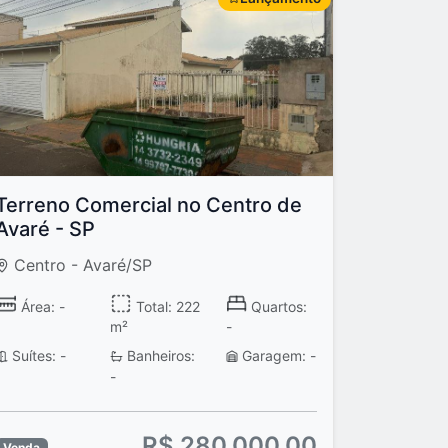
Terreno Comercial no Centro de
Avaré - SP
Centro - Avaré/SP
Área: -
Total: 222
Quartos:
m²
-
Suítes: -
Banheiros:
Garagem: -
-
R$ 280.000,00
Venda