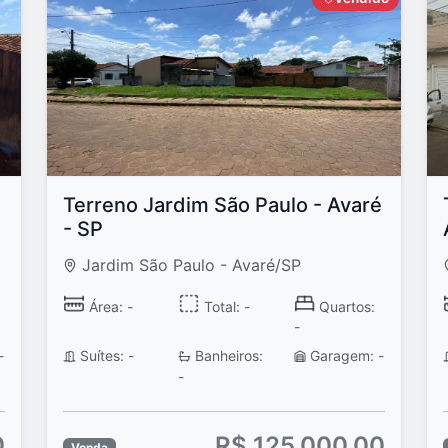
Terreno Jardim São Paulo - Avaré
- SP
Jardim São Paulo - Avaré/SP
Área: -
Total: -
Quartos:
-
-
Suítes: -
Banheiros:
Garagem: -
-
0
R$ 125.000,00
Venda