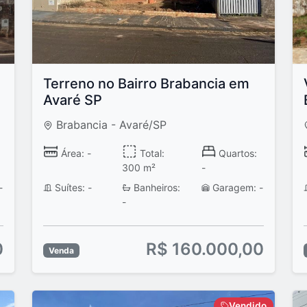
Terreno no Bairro Brabancia em
Avaré SP
Brabancia - Avaré/SP
Área: -
Total:
Quartos:
300 m²
-
-
Suítes: -
Banheiros:
Garagem: -
-
0
R$ 160.000,00
Venda
Vendido