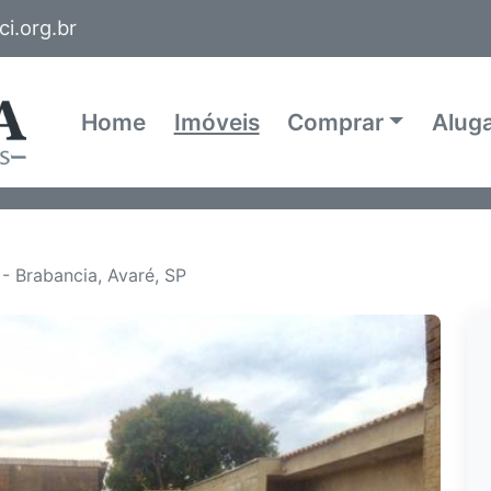
i.org.br
Home
Imóveis
Comprar
Alug
- Brabancia, Avaré, SP