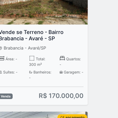
Vende se Terreno - Bairro
Brabancia - Avaré - SP
Brabancia - Avaré/SP
Área: -
Total:
Quartos:
300 m²
-
Suítes: -
Banheiros:
Garagem: -
-
R$ 170.000,00
Venda
Lançamento