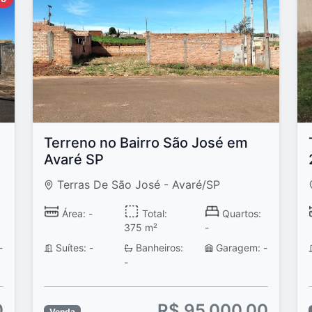
Terreno no Bairro São José em
Avaré SP
Terras De São José - Avaré/SP
Área: -
Total:
Quartos:
375 m²
-
-
Suítes: -
Banheiros:
Garagem: -
-
0
R$ 95.000,00
Venda