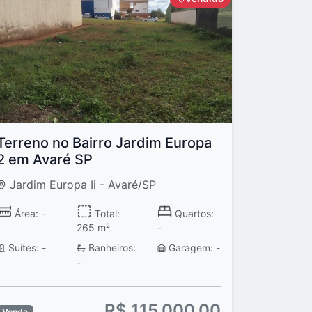
Terreno no Bairro Jardim Europa
2 em Avaré SP
Jardim Europa Ii - Avaré/SP
Área: -
Total:
Quartos:
265 m²
-
Suítes: -
Banheiros:
Garagem: -
-
R$ 115.000,00
Venda