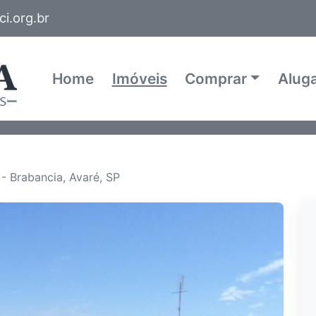
i.org.br
Home
Imóveis
Comprar
Alug
- Brabancia, Avaré, SP