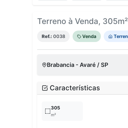
Terreno à Venda, 305m² 
Ref.:
0038
Venda
Terre
Brabancia - Avaré / SP
Características
305
m²