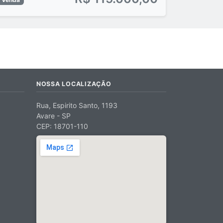
NOSSA LOCALIZAÇÃO
Rua, Espirito Santo, 1193
Avare - SP
CEP: 18701-110