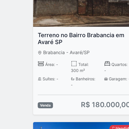
Terreno no Bairro Brabancia em
Avaré SP
Brabancia - Avaré/SP
Área: -
Total:
Quartos:
300 m²
-
Suítes: -
Banheiros:
Garagem: 
-
R$ 180.000,0
Venda
Vendi