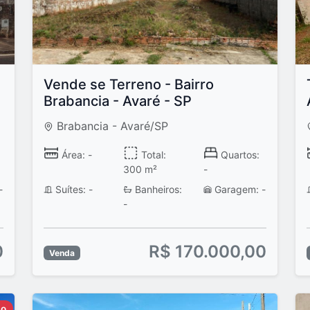
Vende se Terreno - Bairro
Brabancia - Avaré - SP
Brabancia - Avaré/SP
Área: -
Total:
Quartos:
300 m²
-
-
Suítes: -
Banheiros:
Garagem: -
-
0
R$ 170.000,00
Venda
do