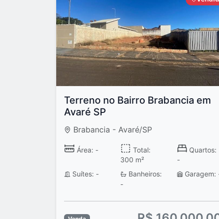
Terreno no Bairro Brabancia em
Avaré SP
Brabancia - Avaré/SP
Área: -
Total:
Quartos:
300 m²
-
Suítes: -
Banheiros:
Garagem: 
-
R$ 160.000,0
Venda