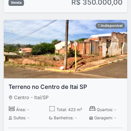
R$ 350.000,00
Venda
Indisponivel
Terreno no Centro de Itai SP
Centro - Itaí/SP
Área: -
Total: 423 m²
Quartos: -
Suítes: -
Banheiros: -
Garagem: -