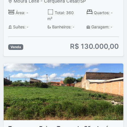
Moura Leite - Cerqueira César/SP
Área: -
Total: 360
Quartos: -
m²
Suítes: -
Banheiros: -
Garagem: -
R$ 130.000,00
Venda