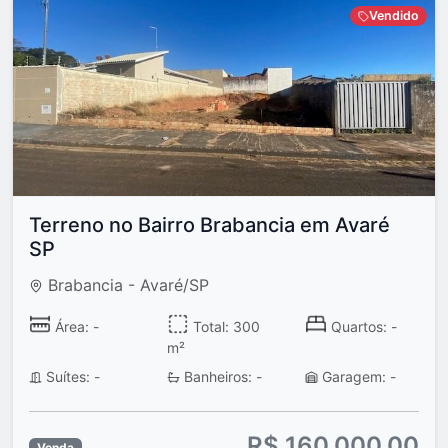
Vendido
Terreno no Bairro Brabancia em Avaré
SP
Brabancia - Avaré/SP
Área: -
Total: 300
Quartos: -
m²
Suítes: -
Banheiros: -
Garagem: -
R$ 160.000,00
Venda