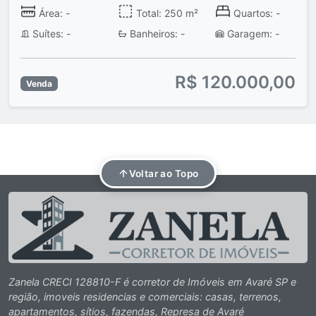
Área: -
Total: 250 m²
Quartos: -
Suítes: -
Banheiros: -
Garagem: -
R$ 120.000,00
Venda
Voltar ao Topo
Zanela CRECI 128810-F é corretor de Imóveis em Avaré SP e
região, imoveis residencias e comerciais: casas, terrenos,
apartamentos, sítios, fazendas, Represa de Avaré