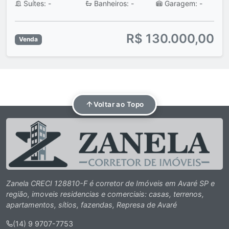
Suítes: -
Banheiros: -
Garagem: -
R$ 130.000,00
Venda
Voltar ao Topo
Zanela CRECI 128810-F é corretor de Imóveis em Avaré SP e
região, imoveis residencias e comerciais: casas, terrenos,
apartamentos, sítios, fazendas, Represa de Avaré
(14) 9 9707-7753