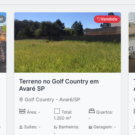
el
Vendido
Terreno no Golf Country em
Avaré SP
Golf Country - Avaré/SP
Área: -
Total:
Quartos:
1.250 m²
-
-
Suítes: -
Banheiros:
Garagem: -
-