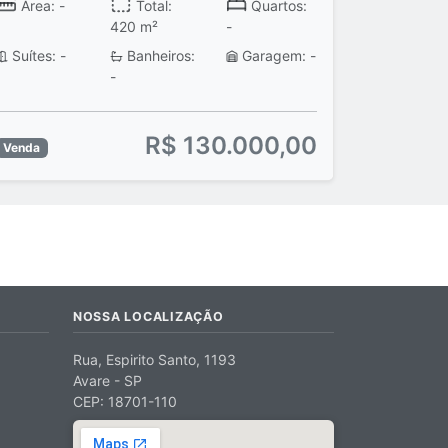
Área: -
Total:
Quartos:
420 m²
-
Suítes: -
Banheiros:
Garagem: -
-
R$ 130.000,00
Venda
NOSSA LOCALIZAÇÃO
Rua, Espirito Santo, 1193
Avare - SP
CEP: 18701-110