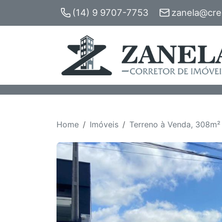
(14) 9 9707-7753
zanela@crec
Home
Imóveis
Terreno à Venda, 308m² 