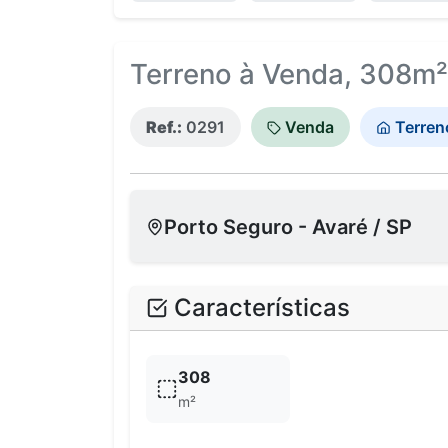
Terreno à Venda, 308m² 
Ref.:
0291
Venda
Terren
Porto Seguro - Avaré / SP
Características
308
m²