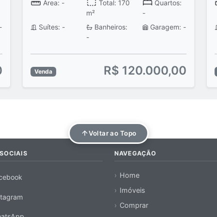
Área: -
Total: 170
Quartos:
m²
-
-
Suítes: -
Banheiros:
Garagem: -
-
0
R$ 120.000,00
Venda
Voltar ao Topo
SOCIAIS
NAVEGAÇÃO
Home
cebook
Imóveis
stagram
Comprar
atsApp