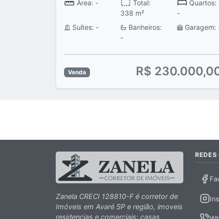
Área: -
Total:
Quartos:
338 m²
-
Suítes: -
Banheiros:
Garagem: 
-
R$ 230.000,0
Venda
REDES 
Fa
Zanela CRECI 128810-F é corretor de
In
Imóveis em Avaré SP e região, imoveis
residencias e comerciais: casas,
Wh