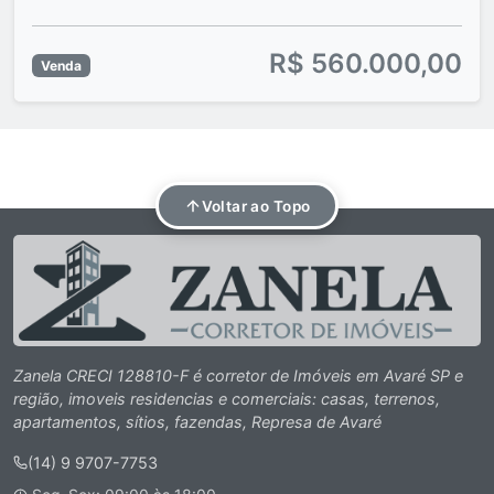
R$ 560.000,00
Venda
Voltar ao Topo
Zanela CRECI 128810-F é corretor de Imóveis em Avaré SP e
região, imoveis residencias e comerciais: casas, terrenos,
apartamentos, sítios, fazendas, Represa de Avaré
(14) 9 9707-7753