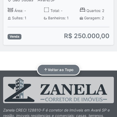
Área: -
Total: -
Quartos: 2
Suítes: 1
Banheiros: 1
Garagem: 2
R$ 250.000,00
Venda
Voltar ao Topo
Zanela CRECI 128810-F é corretor de Imóveis em Avaré SP e
região, imoveis residencias e comerciais: casas, terrenos,