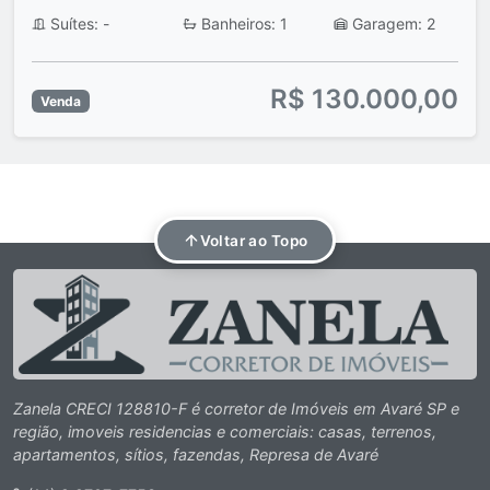
Suítes: -
Banheiros: 1
Garagem: 2
R$ 130.000,00
Venda
Voltar ao Topo
Zanela CRECI 128810-F é corretor de Imóveis em Avaré SP e
região, imoveis residencias e comerciais: casas, terrenos,
apartamentos, sítios, fazendas, Represa de Avaré