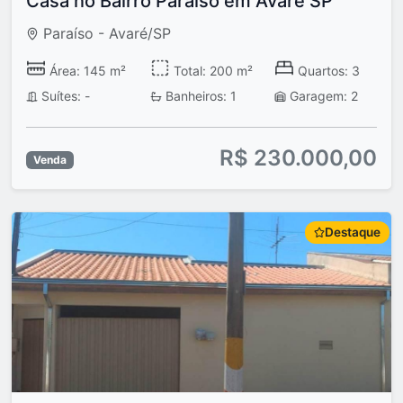
Casa no Bairro Paraíso em Avaré SP
Paraíso - Avaré/SP
Área: 145 m²
Total: 200 m²
Quartos: 3
Suítes: -
Banheiros: 1
Garagem: 2
R$ 230.000,00
Venda
Destaque