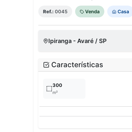
Ref.:
0045
Venda
Casa
Ipiranga - Avaré / SP
Características
300
m²