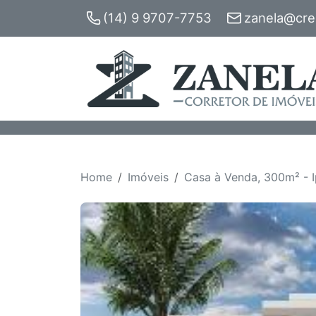
(14) 9 9707-7753
zanela@crec
Home
Imóveis
Casa à Venda, 300m² - I