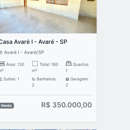
Casa Avaré I - Avaré - SP
Avaré I - Avaré/SP
Área: 130
Total: 180
Quartos:
m²
m²
1
Suítes: 1
Banheiros:
Garagem:
2
2
R$ 350.000,00
Venda