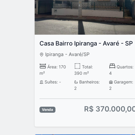
Casa Bairro Ipiranga - Avaré - SP
Ipiranga - Avaré/SP
Área: 170
Total:
Quartos:
m²
390 m²
4
Suítes: -
Banheiros:
Garagem:
2
2
R$ 370.000,0
Venda