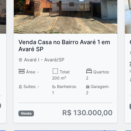
Venda Casa no Bairro Avaré 1 em
Avaré SP
Avaré I - Avaré/SP
Área: -
Total:
Quartos:
200 m²
2
Suítes: -
Banheiros:
Garagem:
1
2
0
R$ 130.000,00
Venda