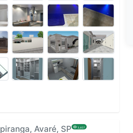
piranga, Avaré, SP
3,407