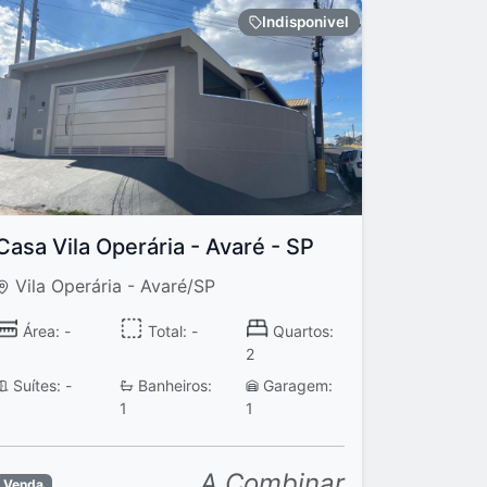
Indisponivel
Casa Vila Operária - Avaré - SP
Vila Operária - Avaré/SP
Área: -
Total: -
Quartos:
2
Suítes: -
Banheiros:
Garagem:
1
1
A Combinar
Venda