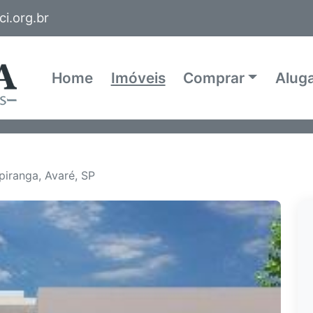
i.org.br
Home
Imóveis
Comprar
Alug
piranga, Avaré, SP