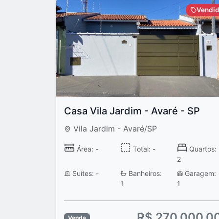
Vendi
Casa Vila Jardim - Avaré - SP
Vila Jardim - Avaré/SP
Área: -
Total: -
Quartos:
2
Suítes: -
Banheiros:
Garagem:
1
1
R$ 270.000,0
Venda