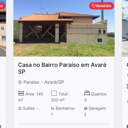
do
Vendido
Casa no Bairro Paraíso em Avaré
SP
Paraíso - Avaré/SP
Área: 145
Total:
Quartos:
m²
200 m²
3
Suítes: -
Banheiros:
Garagem:
1
2
0