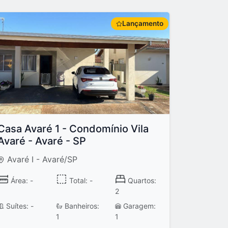
Lançamento
Casa Avaré 1 - Condomínio Vila
Avaré - Avaré - SP
Avaré I - Avaré/SP
Área: -
Total: -
Quartos:
2
Suítes: -
Banheiros:
Garagem:
1
1