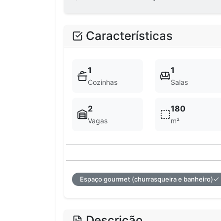
Características
1
1
Cozinhas
Salas
2
180
Vagas
m²
Espaço gourmet (churrasqueira e banheiro)
Descrição