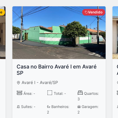
ue
Vendido
Casa no Bairro Avaré I em Avaré
SP
Avaré I - Avaré/SP
Área: -
Total: -
Quartos:
3
Suítes: -
Banheiros:
Garagem:
2
2