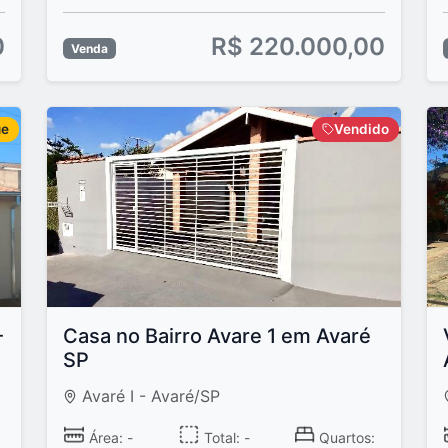
0
R$ 220.000,00
Venda
ue
Vendido
-
Casa no Bairro Avare 1 em Avaré
SP
Avaré I - Avaré/SP
Área: -
Total: -
Quartos: