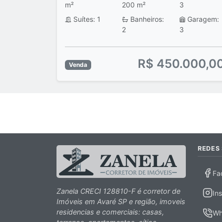
m²
200 m²
3
Suítes: 1
Banheiros:
Garagem:
2
3
R$ 450.000,0
Venda
REDES 
Fa
Zanela CRECI 128810-F é corretor de
In
Imóveis em Avaré SP e região, imoveis
residencias e comerciais: casas,
Wh