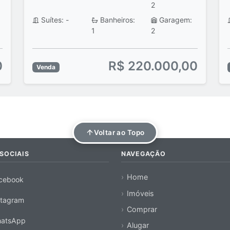
2
Suítes: -
Banheiros:
Garagem:
1
2
0
R$ 220.000,00
Venda
Voltar ao Topo
SOCIAIS
NAVEGAÇÃO
Home
cebook
Imóveis
stagram
Comprar
atsApp
Alugar