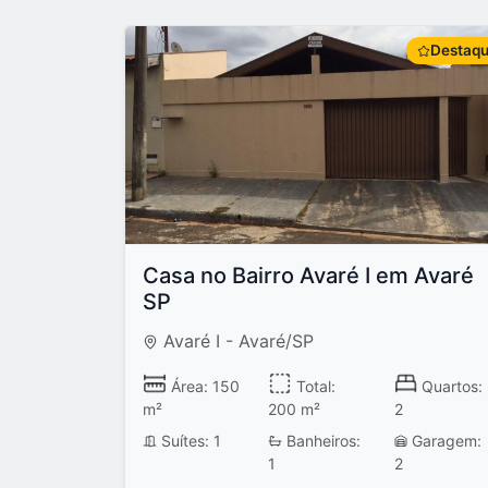
Destaq
Casa no Bairro Avaré I em Avaré
SP
Avaré I - Avaré/SP
Área: 150
Total:
Quartos:
m²
200 m²
2
Suítes: 1
Banheiros:
Garagem:
1
2