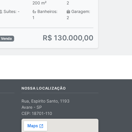
200 m²
2
Suítes: -
Banheiros:
Garagem:
1
2
R$ 130.000,00
Venda
NOSSA LOCALIZAÇÃO
Rua, Espirito Santo, 1193
Avare - SP
CEP: 18701-110