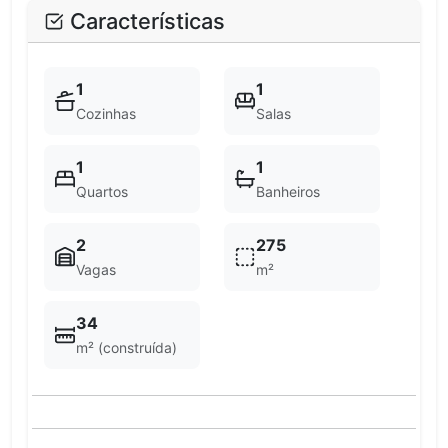
Características
1
1
Cozinhas
Salas
1
1
Quartos
Banheiros
2
275
Vagas
m²
34
m² (construída)