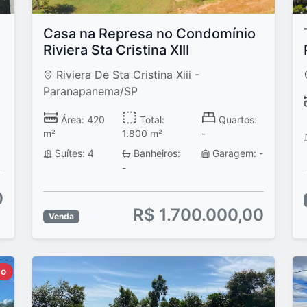
Casa na Represa no Condomínio
Riviera Sta Cristina XIII
Riviera De Sta Cristina Xiii -
Paranapanema/SP
Área: 420
Total:
Quartos:
m²
1.800 m²
-
Suítes: 4
Banheiros:
Garagem: -
-
0
R$ 1.700.000,00
Venda
do