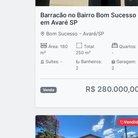
Barracão no Bairro Bom Sucesso
em Avaré SP
Bom Sucesso - Avaré/SP
Área: 160
Total:
Quartos:
m²
250 m²
-
Suítes: -
Banheiros:
Garagem:
2
2
R$ 280.000,0
Venda
Vendi