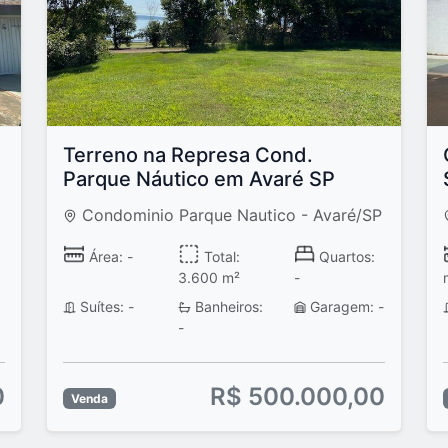
Terreno na Represa Cond.
Parque Náutico em Avaré SP
Condominio Parque Nautico - Avaré/SP
Área: -
Total:
Quartos:
3.600 m²
-
Suítes: -
Banheiros:
Garagem: -
-
0
R$ 500.000,00
Venda