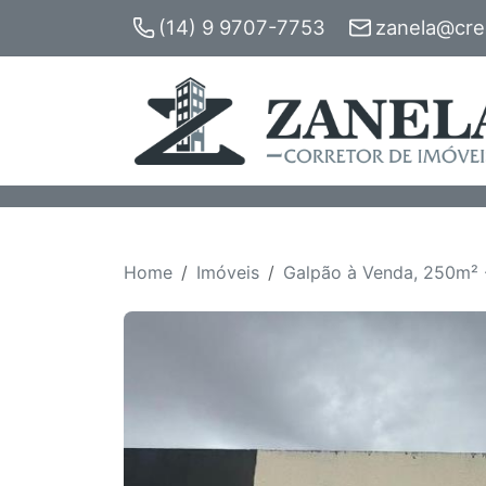
(14) 9 9707-7753
zanela@crec
Home
Imóveis
Galpão à Venda, 250m² -