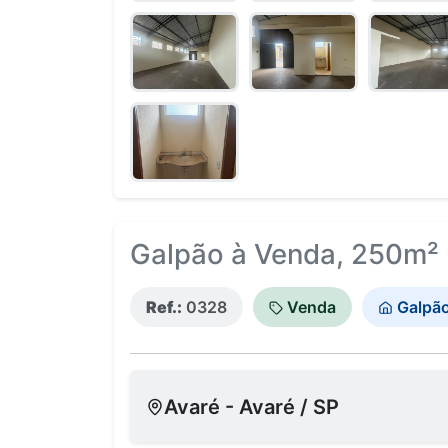
Galpão à Venda, 250m² -
Ref.:
0328
Venda
Galpã
Avaré - Avaré / SP