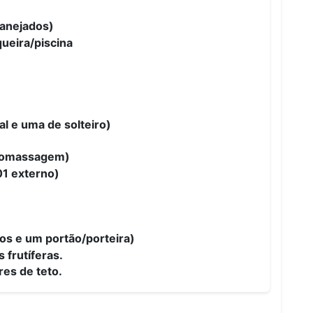
lanejados)
ueira/piscina
l e uma de solteiro)
dromassagem)
01 externo)
os e um portão/porteira)
 frutíferas.
res de teto.