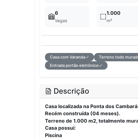
6
1.000
Vagas
m²
Casa com Varanda
Terreno todo murad
Entrada portão eletrônico
Descrição
Casa localizada na Ponta dos Cambarás
Recém construída (04 meses).
Terreno de 1.000 m2, totalmente mur
Casa possuí:
Piscina