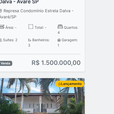
Dalva - Avaré SP
Represa Condomínio Estrela Dalva -
Avaré/SP
Área: -
Total: -
Quartos:
4
Suítes: 2
Banheiros:
Garagem:
3
1
R$ 1.500.000,00
Venda
Lançamento