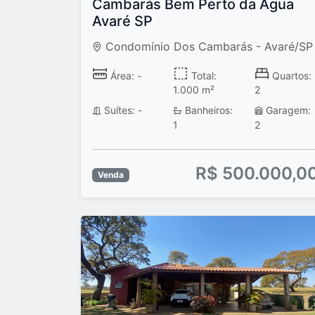
Cambarás Bem Perto da Água
Avaré SP
Condomínio Dos Cambarás - Avaré/SP
Área: -
Total:
Quartos:
1.000 m²
2
Suítes: -
Banheiros:
Garagem:
1
2
R$ 500.000,0
Venda