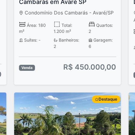
Cambarás em Avaré SP
Condomínio Dos Cambarás - Avaré/SP
Área: 180
Total:
Quartos:
m²
1.200 m²
2
Suítes: -
Banheiros:
Garagem:
2
6
R$ 450.000,00
Venda
0
Destaque