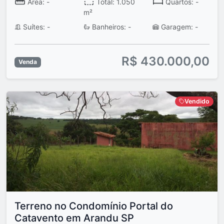
Área: -
Total: 1.050
Quartos: -
m²
Suítes: -
Banheiros: -
Garagem: -
R$ 430.000,00
Venda
Vendido
Terreno no Condomínio Portal do
Catavento em Arandu SP