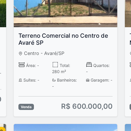
Terreno Comercial no Centro de
Avaré SP
Centro - Avaré/SP
Área: -
Total:
Quartos:
280 m²
-
-
Suítes: -
Banheiros:
Garagem: -
-
0
R$ 600.000,00
Venda
to