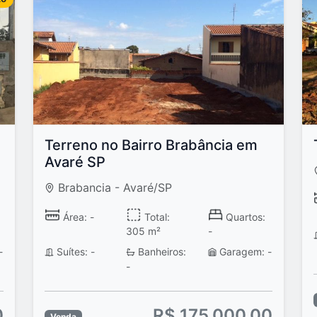
Terreno no Bairro Brabância em
Avaré SP
Brabancia - Avaré/SP
Área: -
Total:
Quartos:
305 m²
-
-
Suítes: -
Banheiros:
Garagem: -
-
0
R$ 175.000,00
Venda