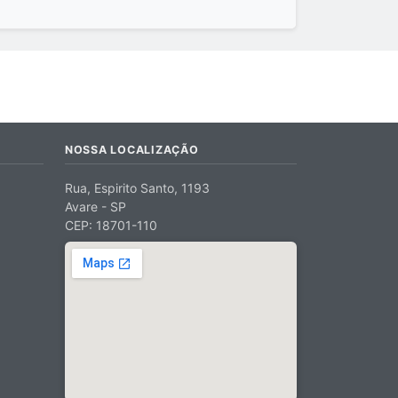
NOSSA LOCALIZAÇÃO
Rua, Espirito Santo, 1193
Avare - SP
CEP: 18701-110