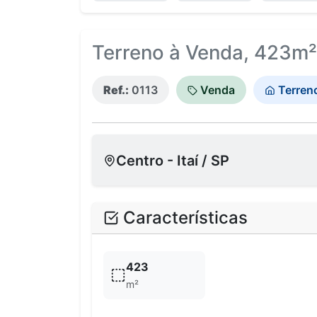
Terreno à Venda, 423m² -
Ref.:
0113
Venda
Terren
Centro - Itaí / SP
Características
423
m²