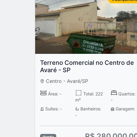
Terreno Comercial no Centro de
Avaré - SP
Centro - Avaré/SP
Área: -
Total: 222
Quartos:
m²
-
Suítes: -
Banheiros:
Garagem: 
-
R$ 280.000,0
Venda