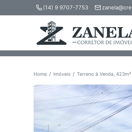
(14) 9 9707-7753
zanela@crec
Home
Imóveis
Terreno à Venda, 423m² -