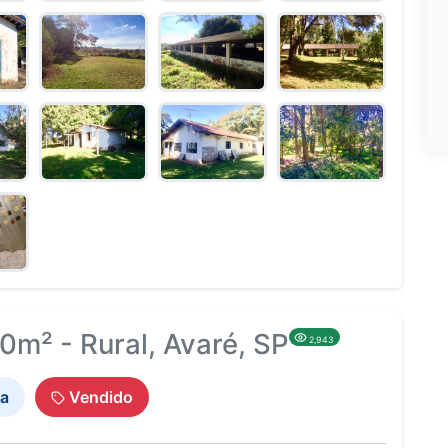
m² - Rural, Avaré, SP
2,943
a
Vendido