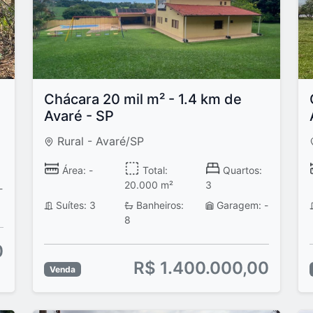
Chácara 20 mil m² - 1.4 km de
Avaré - SP
Rural - Avaré/SP
Área: -
Total:
Quartos:
20.000 m²
3
-
Suítes: 3
Banheiros:
Garagem: -
8
0
R$ 1.400.000,00
Venda