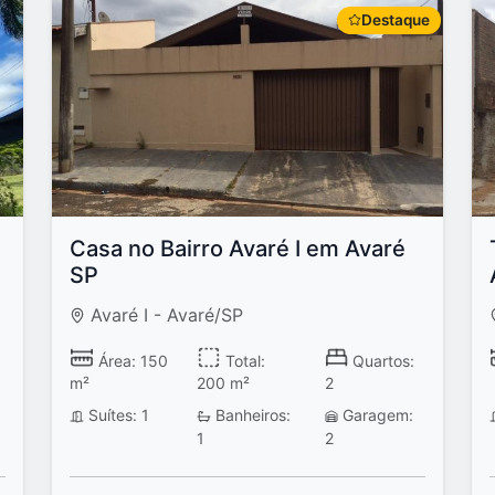
Destaque
Casa no Bairro Avaré I em Avaré
SP
Avaré I - Avaré/SP
Área: 150
Total:
Quartos:
m²
200 m²
2
Suítes: 1
Banheiros:
Garagem:
1
2