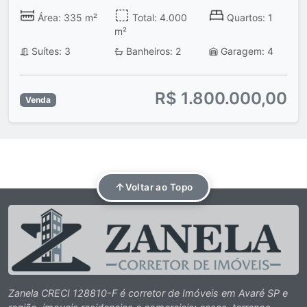
Área: 335 m²
Total: 4.000
Quartos: 1
m²
Suítes: 3
Banheiros: 2
Garagem: 4
R$ 1.800.000,00
Venda
Voltar ao Topo
Zanela CRECI 128810-F é corretor de Imóveis em Avaré SP e