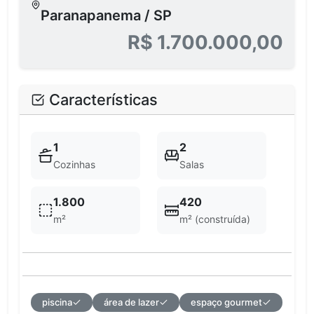
Paranapanema / SP
R$ 1.700.000,00
Características
1
2
Cozinhas
Salas
1.800
420
m²
m² (construída)
piscina
área de lazer
espaço gourmet