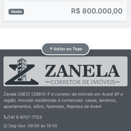
R$ 800.000,00
Venda
Voltar ao Topo
Zanela CRECI 128810-F é corretor de Imóveis em Avaré SP e
região, imoveis residencias e comerciais: casas, terrenos,
apartamentos, sítios, fazendas, Represa de Avaré
(14) 9 9707-7753
Seg–Sex: 09:00 às 18:00