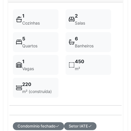
1
2
Cozinhas
Salas
5
6
Quartos
Banheiros
1
450
Vagas
m²
220
m² (construída)
Condomínio fechado
Setor IATE