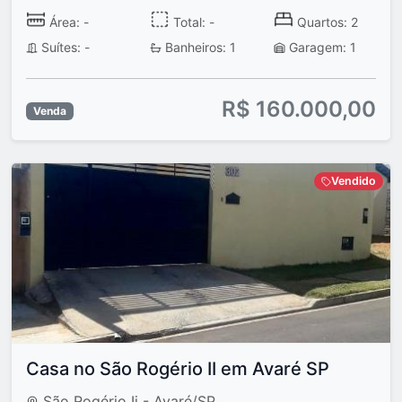
Área: -
Total: -
Quartos: 2
Suítes: -
Banheiros: 1
Garagem: 1
R$ 160.000,00
Venda
Vendido
Casa no São Rogério II em Avaré SP
São Rogério Ii - Avaré/SP