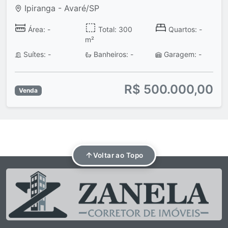
Ipiranga - Avaré/SP
Área: -
Total: 300
Quartos: -
m²
Suítes: -
Banheiros: -
Garagem: -
R$ 500.000,00
Venda
Voltar ao Topo