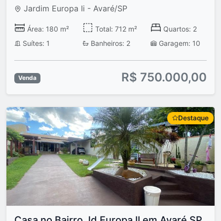
Jardim Europa Ii - Avaré/SP
Área: 180 m²
Total: 712 m²
Quartos: 2
Suítes: 1
Banheiros: 2
Garagem: 10
R$ 750.000,00
Venda
Destaque
Casa no Bairro Jd Europa II em Avaré SP