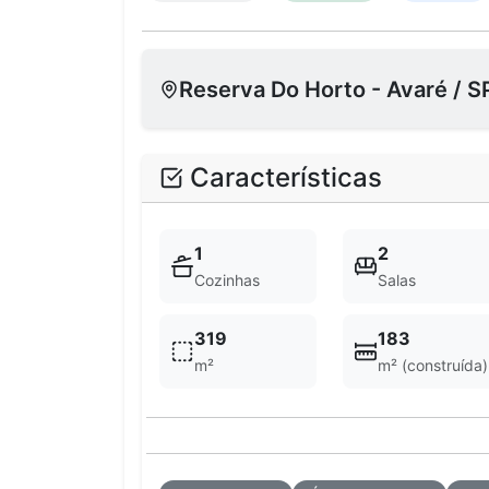
Reserva Do Horto - Avaré / S
Características
1
2
Cozinhas
Salas
319
183
m²
m² (construída)