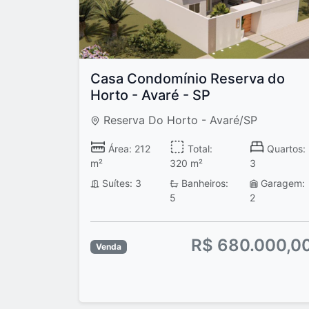
Casa Condomínio Reserva do
Horto - Avaré - SP
Reserva Do Horto - Avaré/SP
Área: 212
Total:
Quartos:
m²
320 m²
3
Suítes: 3
Banheiros:
Garagem:
5
2
R$ 680.000,0
Venda