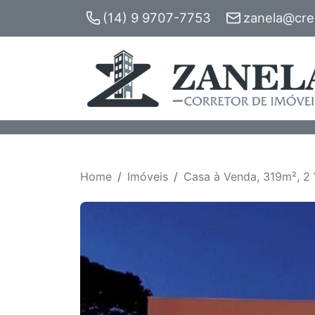
(14) 9 9707-7753
zanela@crec
Home
Imóveis
Casa à Venda, 319m², 2 