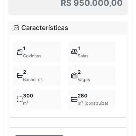
R$ 950.000,00
Características
1
1
Cozinhas
Salas
2
2
Banheiros
Vagas
300
280
m²
m² (construída)