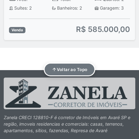
Suítes: 2
Banheiros: 2
Garagem: 3
R$ 585.000,00
Venda
Voltar ao Topo
Zanela CRECI 128810-F é corretor de Imóveis em Avaré SP e
região, imoveis residencias e comerciais: casas, terrenos,
apartamentos, sítios, fazendas, Represa de Avaré