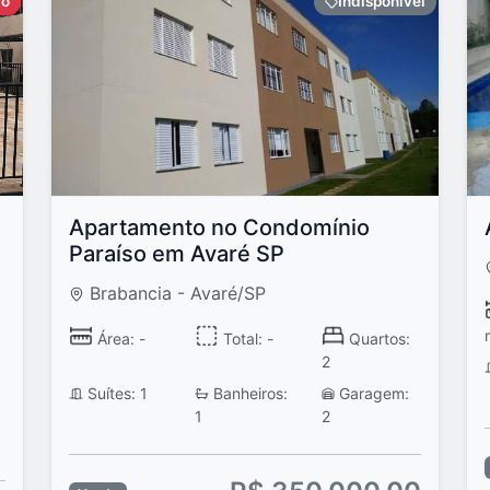
do
Indisponivel
Apartamento no Condomínio
Paraíso em Avaré SP
Brabancia - Avaré/SP
Área: -
Total: -
Quartos:
2
Suítes: 1
Banheiros:
Garagem:
1
2