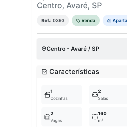
Centro, Avaré, SP
Ref.:
0393
Venda
Apart
Centro - Avaré / SP
Características
1
2
Cozinhas
Salas
2
160
Vagas
m²