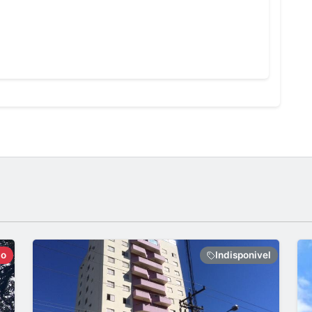
do
Indisponivel