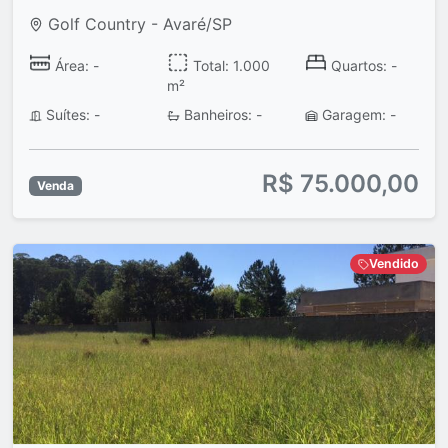
Golf Country - Avaré/SP
Área: -
Total: 1.000
Quartos: -
m²
Suítes: -
Banheiros: -
Garagem: -
R$ 75.000,00
Venda
Vendido