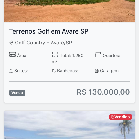
Terrenos Golf em Avaré SP
Golf Country - Avaré/SP
Área: -
Total: 1.250
Quartos: -
m²
Suítes: -
Banheiros: -
Garagem: -
R$ 130.000,00
Venda
Vendido