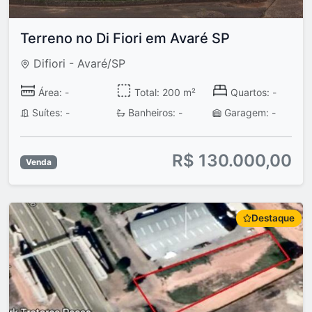
Terreno no Di Fiori em Avaré SP
Difiori - Avaré/SP
Área: -
Total: 200 m²
Quartos: -
Suítes: -
Banheiros: -
Garagem: -
R$ 130.000,00
Venda
Destaque