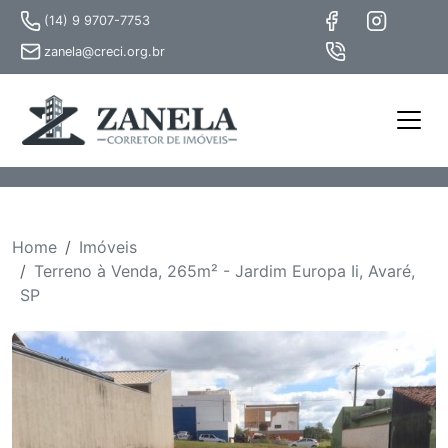
(14) 9 9707-7753
zanela@creci.org.br
Home
Imóveis
Terreno à Venda, 265m² - Jardim Europa Ii, Avaré,
SP